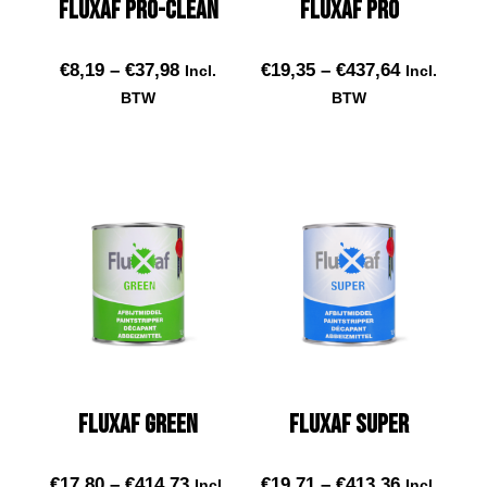
Fluxaf Pro-Clean
Fluxaf Pro
€
8,19
–
€
37,98
€
19,35
–
€
437,64
Incl.
Incl.
BTW
BTW
Select options
Select options
Fluxaf Green
Fluxaf Super
€
17,80
–
€
414,73
€
19,71
–
€
413,36
Incl.
Incl.